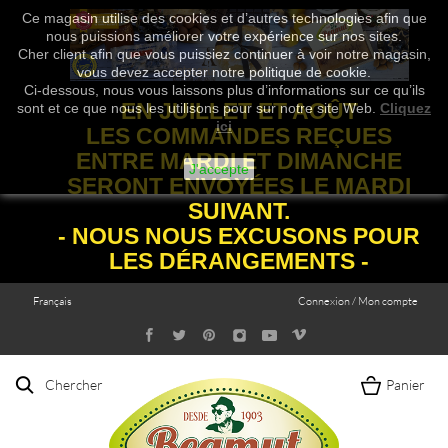
Ce magasin utilise des cookies et d’autres technologies afin que
nous puissions améliorer votre expérience sur nos sites.
Cher client afin que vous puissiez continuer à voir notre magasin,
vous devez accepter notre politique de cookie.
Ci-dessous, nous vous laissons plus d’informations sur ce qu’ils
EN JUILLET ET AOÛT
sont et ce que nous les utilisons pour sur notre site Web.
Cliquez
ici
LES COMMANDES REÇUES
ENTRE MARDI ET DIMANCHE
J'accepte
SERONT ENVOYÉES LE MARDI
SUIVANT.
- NOUS NOUS EXCUSONS POUR
LES DÉRANGEMENTS -
Français
Connexion / Mon compte
Chercher
Panier