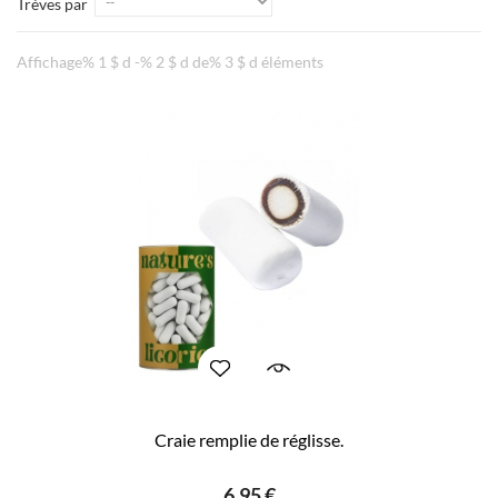
Trèves par
Affichage% 1 $ d -% 2 $ d de% 3 $ d éléments
Craie remplie de réglisse.
6,95 €