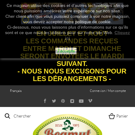
Ce magasin utilise des cookies et d’autres technologies afin que
nous puissions améliorer votre expérience sur nos sites.
Cher client afin que vous puissiez continuer à voir notre magasin,
vous devez accepter notre politique de cookie.
Ci-dessous, nous vous laissons plus d’informations sur ce qu’ils
EN JUILLET ET AOÛT
sont et ce que nous les utilisons pour sur notre site Web.
Cliquez
ici
LES COMMANDES REÇUES
ENTRE MARDI ET DIMANCHE
J'accepte
SERONT ENVOYÉES LE MARDI
SUIVANT.
- NOUS NOUS EXCUSONS POUR
LES DÉRANGEMENTS -
Français
Connexion / Mon compte
Chercher
Panier