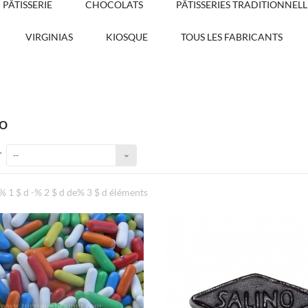
PÂTISSERIE
CHOCOLATS
PÂTISSERIES TRADITIONNELL
VIRGINIAS
KIOSQUE
TOUS LES FABRICANTS
bo
r
--
% 1 $ d -% 2 $ d de% 3 $ d éléments