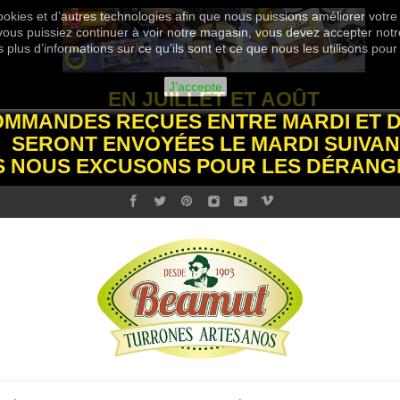
okies et d’autres technologies afin que nous puissions améliorer votre
 vous puissiez continuer à voir notre magasin, vous devez accepter notre
plus d’informations sur ce qu’ils sont et ce que nous les utilisons pour
J'accepte
EN JUILLET ET AOÛT
OMMANDES REÇUES ENTRE MARDI ET 
SERONT ENVOYÉES LE MARDI SUIVAN
S NOUS EXCUSONS POUR LES DÉRANG