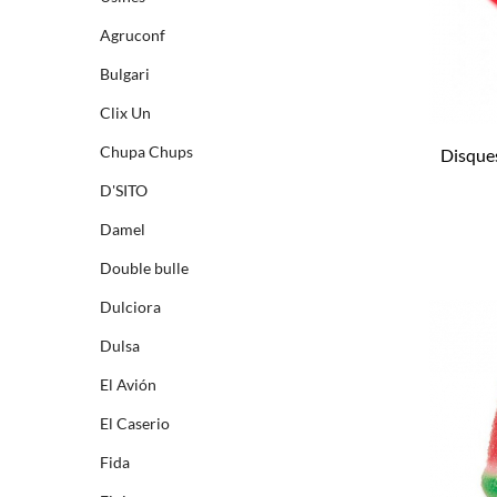
Agruconf
Bulgari
Clix Un
Chupa Chups
Disque
D'SITO
Damel
Double bulle
Dulciora
Dulsa
El Avión
El Caserio
Fida