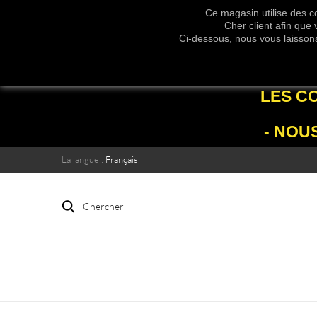
Ce magasin utilise des co
Cher client afin que
Ci-dessous, nous vous laissons 
LES C
- NOU
La langue :
Français
Chercher