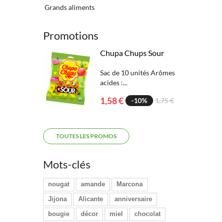
Grands aliments
Promotions
Chupa Chups Sour
Sac de 10 unités Arômes
acides :...
1,58 €
-10%
1,75 €
TOUTES LES PROMOS
Mots-clés
nougat
amande
Marcona
Jijona
Alicante
anniversaire
bougie
décor
miel
chocolat