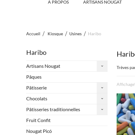
A PROPOS
ARTISANS NOUGAT
Accueil
Kiosque
Usines
Haribo
Haribo
Hari
Artisans Nougat
Trèves pa
Pâques
Affichage
Pâtisserie
Chocolats
Pâtisseries traditionnelles
Fruit Confit
Nougat Picó