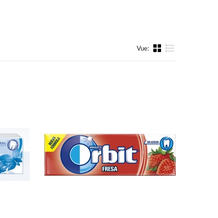
Vue:
liste