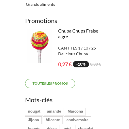
Grands aliments
Promotions
Chupa Chups Fraise
aigre
CANTITÉS 1 / 10 / 25
Delicious Chupa...
0,27 €
-10%
0,30 €
TOUTES LES PROMOS
Mots-clés
nougat
amande
Marcona
Jijona
Alicante
anniversaire
bougie
décor
miel
chocolat