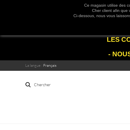
Ce magasin utilise des co
Cher client afin que
Ci-dessous, nous vous laissons 
LES C
- NOU
La langue :
Français
Chercher