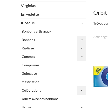
Virginias
Orbi
En vedette
Kiosque
Trèves pa
Bonbons artisanaux
Affichage
Bonbons
Réglisse
Gommes
Comprimés
Guimauve
mastication
Célébrations
Jouets avec des bonbons
Usines