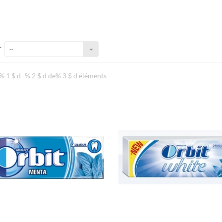
t
r
--
% 1 $ d -% 2 $ d de% 3 $ d éléments