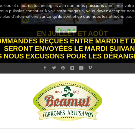
okies et d’autres technologies afin que nous puissions améliorer votre
 vous puissiez continuer à voir notre magasin, vous devez accepter notre
plus d’informations sur ce qu’ils sont et ce que nous les utilisons pour
J'accepte
EN JUILLET ET AOÛT
OMMANDES REÇUES ENTRE MARDI ET 
SERONT ENVOYÉES LE MARDI SUIVAN
S NOUS EXCUSONS POUR LES DÉRANG