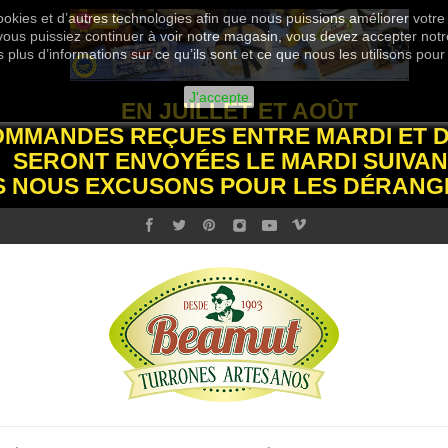
okies et d’autres technologies afin que nous puissions améliorer votre
 vous puissiez continuer à voir notre magasin, vous devez accepter notre
plus d’informations sur ce qu’ils sont et ce que nous les utilisons pour
J'accepte
EN JUILLET ET AOÛT
OMMANDES REÇUES ENTRE MARDI ET 
SERONT ENVOYÉES LE MARDI SUIVAN
S NOUS EXCUSONS POUR LES DÉRANG