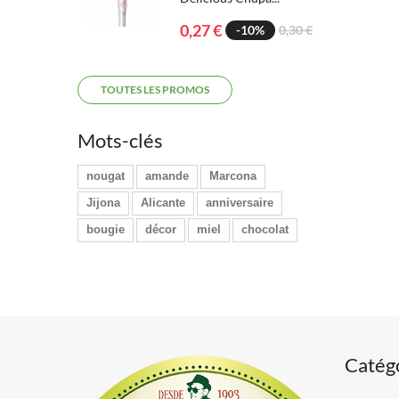
0,27 €
-10%
0,30 €
TOUTES LES PROMOS
Mots-clés
nougat
amande
Marcona
Jijona
Alicante
anniversaire
bougie
décor
miel
chocolat
Catég