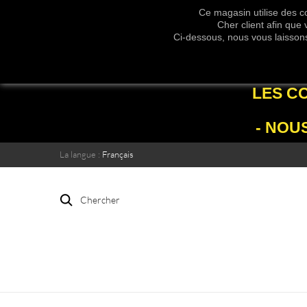
Ce magasin utilise des co
Cher client afin que
Ci-dessous, nous vous laissons 
LES C
- NOU
La langue :
Français
Chercher