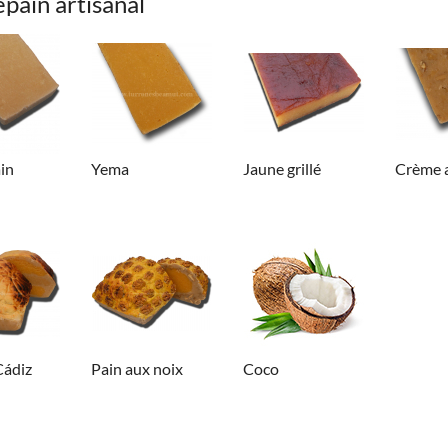
pain artisanal
in
Yema
Jaune grillé
Crème 
Cádiz
Pain aux noix
Coco