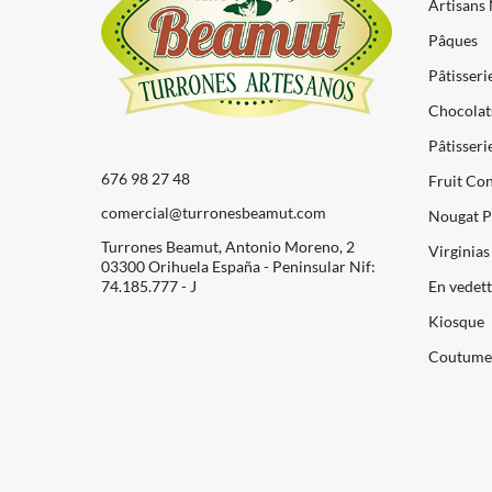
Artisans
Pâques
Pâtisseri
Chocolat
Pâtisserie
676 98 27 48
Fruit Con
comercial@turronesbeamut.com
Nougat P
Turrones Beamut, Antonio Moreno, 2
Virginias
03300 Orihuela España - Peninsular Nif:
74.185.777 - J
En vedet
Kiosque
Coutume