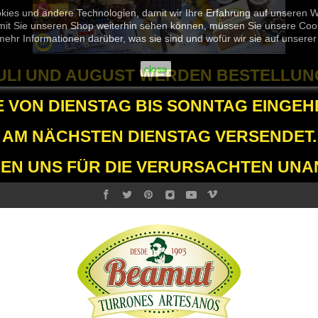
kies und andere Technologien, damit wir Ihre Erfahrung auf unseren 
it Sie unseren Shop weiterhin sehen können, müssen Sie unsere Cooki
mehr Informationen darüber, was sie sind und wofür wir sie auf unser
close
JULI UND AUGUST WERDEN BESTELLUN
E VON DIENSTAG BIS SONNTAG EINGEH
AM NÄCHSTEN DIENSTAG VERSENDET.
GEN UNS FÜR DIE VERURSACHTEN UNA