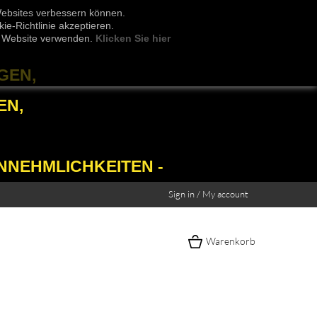
Websites verbessern können.
e-Richtlinie akzeptieren.
er Website verwenden.
Klicken Sie hier
GEN,
EN,
NNEHMLICHKEITEN -
Sign in / My account
Warenkorb