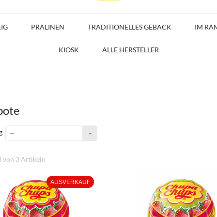
EIG
PRALINEN
TRADITIONELLES GEBÄCK
IM RA
KIOSK
ALLE HERSTELLER
bote
g
--
3 von 3 Artikeln
AUSVERKAUF