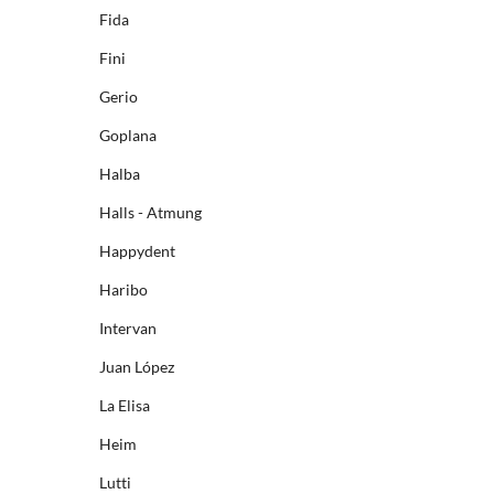
Fida
Fini
Gerio
Goplana
Halba
Halls - Atmung
Happydent
Haribo
Intervan
Juan López
La Elisa
Heim
Lutti