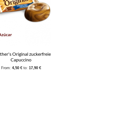
her's Original zuckerfreie
Capuccino
From:
4,50 €
to:
17,90 €