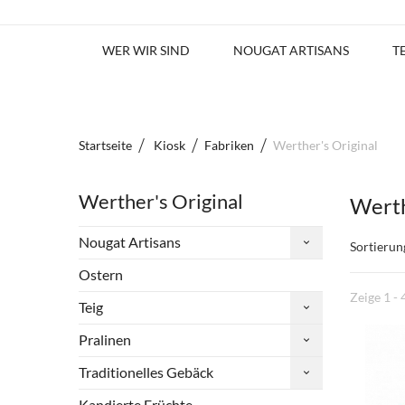
WER WIR SIND
NOUGAT ARTISANS
T
Startseite
Kiosk
Fabriken
Werther's Original
Werther's Original
Werth
Nougat Artisans
Sortierun
Ostern
Zeige 1 - 
Teig
Pralinen
Traditionelles Gebäck
Kandierte Früchte