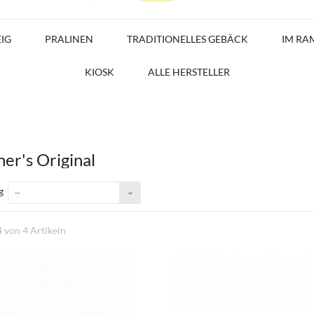
EIG
PRALINEN
TRADITIONELLES GEBÄCK
IM RA
KIOSK
ALLE HERSTELLER
er's Original
g
--
4 von 4 Artikeln