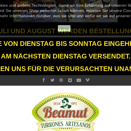
kies und andere Technologien, damit wir Ihre Erfahrung auf unseren 
it Sie unseren Shop weiterhin sehen können, müssen Sie unsere Cooki
mehr Informationen darüber, was sie sind und wofür wir sie auf unser
close
JULI UND AUGUST WERDEN BESTELLUN
E VON DIENSTAG BIS SONNTAG EINGEH
AM NÄCHSTEN DIENSTAG VERSENDET.
GEN UNS FÜR DIE VERURSACHTEN UNA