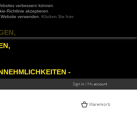
Websites verbessern können.
e-Richtlinie akzeptieren.
er Website verwenden.
Klicken Sie hier
GEN,
EN,
NNEHMLICHKEITEN -
Sign in / My account
Warenkorb