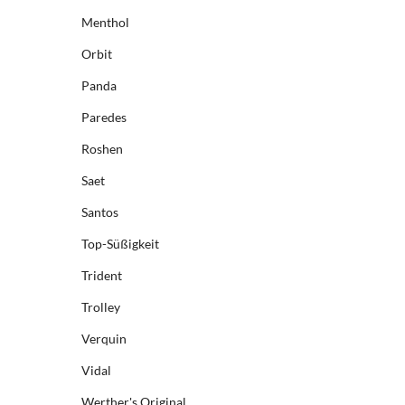
Menthol
Orbit
Panda
Paredes
Roshen
Saet
Santos
Top-Süßigkeit
Trident
Trolley
Verquin
Vidal
Werther's Original