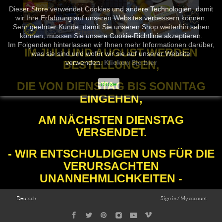
Dieser Store verwendet Cookies und andere Technologien, damit
wir Ihre Erfahrung auf unseren Websites verbessern können.
Sehr geehrter Kunde, damit Sie unseren Shop weiterhin sehen
können, müssen Sie unsere Cookie-Richtlinie akzeptieren.
Im Folgenden hinterlassen wir Ihnen mehr Informationen darüber,
IM JULI UND AUGUST WERDEN
was sie sind und wofür wir sie auf unserer Website
BESTELLUNGEN,
verwenden.
Klicken Sie hier
DIE VON DIENSTAG BIS SONNTAG
close
EINGEHEN,
AM NÄCHSTEN DIENSTAG
VERSENDET.
- WIR ENTSCHULDIGEN UNS FÜR DIE
VERURSACHTEN
UNANNEHMLICHKEITEN -
Deutsch
Sign in / My account