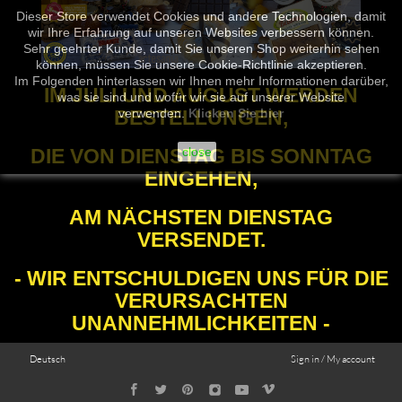
Dieser Store verwendet Cookies und andere Technologien, damit
wir Ihre Erfahrung auf unseren Websites verbessern können.
Sehr geehrter Kunde, damit Sie unseren Shop weiterhin sehen
können, müssen Sie unsere Cookie-Richtlinie akzeptieren.
Im Folgenden hinterlassen wir Ihnen mehr Informationen darüber,
IM JULI UND AUGUST WERDEN
was sie sind und wofür wir sie auf unserer Website
BESTELLUNGEN,
verwenden.
Klicken Sie hier
DIE VON DIENSTAG BIS SONNTAG
close
EINGEHEN,
AM NÄCHSTEN DIENSTAG
VERSENDET.
- WIR ENTSCHULDIGEN UNS FÜR DIE
VERURSACHTEN
UNANNEHMLICHKEITEN -
Deutsch
Sign in / My account