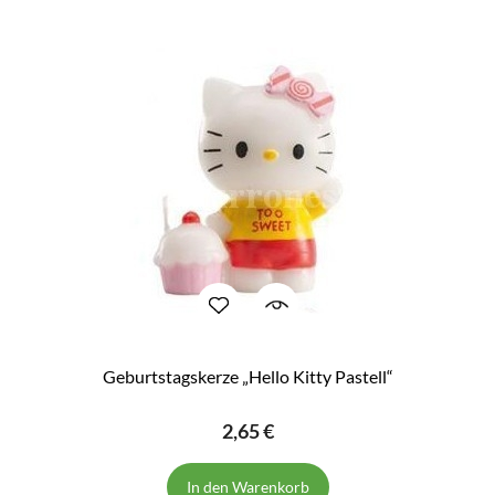
Geburtstagskerze „Hello Kitty Pastell“
2,65 €
In den Warenkorb