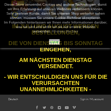
Dieser Store verwendet Cookies und andere Technologien, damit
wir Ihre Erfahrung auf unseren Websites verbessern können.
Sehr geehrter Kunde, damit Sie unseren Shop weiterhin sehen
können, müssen Sie unsere Cookie-Richtlinie akzeptieren.
Im Folgenden hinterlassen wir Ihnen mehr Informationen darüber,
IM JULI UND AUGUST WERDEN
was sie sind und wofür wir sie auf unserer Website
BESTELLUNGEN,
verwenden.
Klicken Sie hier
DIE VON DIENSTAG BIS SONNTAG
close
EINGEHEN,
AM NÄCHSTEN DIENSTAG
VERSENDET.
- WIR ENTSCHULDIGEN UNS FÜR DIE
VERURSACHTEN
UNANNEHMLICHKEITEN -
Deutsch
Sign in / My account