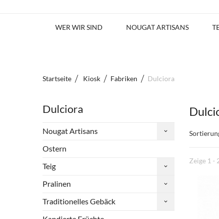
WER WIR SIND
NOUGAT ARTISANS
T
Startseite
Kiosk
Fabriken
Dulciora
Dulciora
Dulci
Nougat Artisans
Sortierun
Ostern
Zeige 1 - 
Teig
Pralinen
Traditionelles Gebäck
Kandierte Früchte