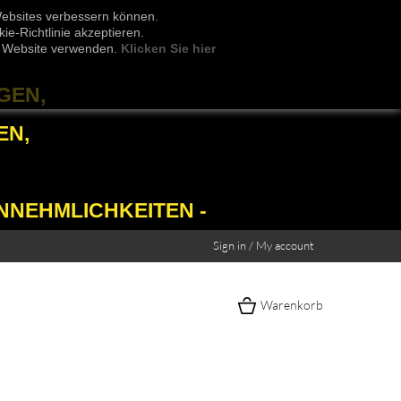
Websites verbessern können.
e-Richtlinie akzeptieren.
er Website verwenden.
Klicken Sie hier
GEN,
EN,
NNEHMLICHKEITEN -
Sign in / My account
Warenkorb