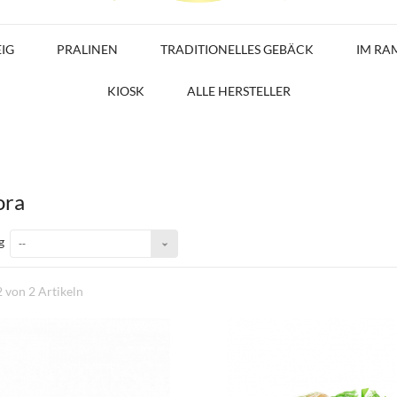
EIG
PRALINEN
TRADITIONELLES GEBÄCK
IM RA
KIOSK
ALLE HERSTELLER
ora
g
--
2 von 2 Artikeln