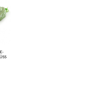
E-
ÜSS