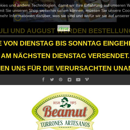
kies und andere Technologien, damit wir Ihre Erfahrung auf unseren 
it Sie unseren Shop weiterhin sehen können, müssen Sie unsere Cooki
mehr Informationen darüber, was sie sind und wofür wir sie auf unser
close
JULI UND AUGUST WERDEN BESTELLUN
E VON DIENSTAG BIS SONNTAG EINGEH
AM NÄCHSTEN DIENSTAG VERSENDET.
GEN UNS FÜR DIE VERURSACHTEN UNA