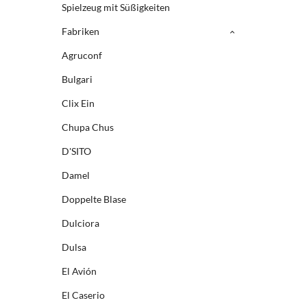
Spielzeug mit Süßigkeiten
Fabriken
Agruconf
Bulgari
Clix Ein
Chupa Chus
D'SITO
Damel
Doppelte Blase
Dulciora
Dulsa
El Avión
El Caserio