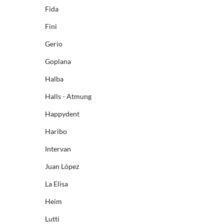
Fida
Fini
Gerio
Goplana
Halba
Halls - Atmung
Happydent
Haribo
Intervan
Juan López
La Elisa
Heim
Lutti