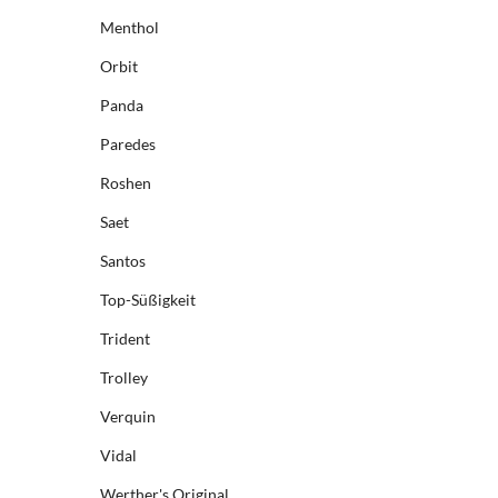
Menthol
Orbit
Panda
Paredes
Roshen
Saet
Santos
Top-Süßigkeit
Trident
Trolley
Verquin
Vidal
Werther's Original