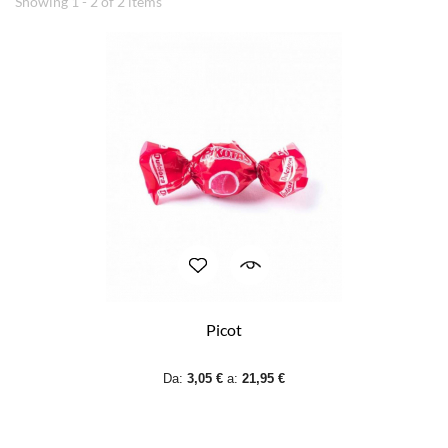
Showing 1 - 2 of 2 items
Picot
Da:
3,05 €
a:
21,95 €