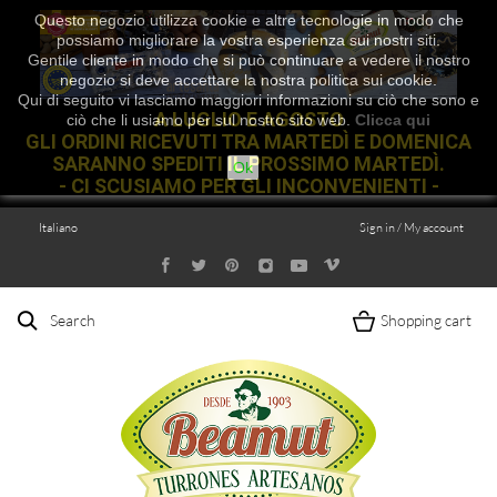
Questo negozio utilizza cookie e altre tecnologie in modo che
possiamo migliorare la vostra esperienza sui nostri siti.
Gentile cliente in modo che si può continuare a vedere il nostro
negozio si deve accettare la nostra politica sui cookie.
Qui di seguito vi lasciamo maggiori informazioni su ciò che sono e
A LUGLIO E AGOSTO
ciò che li usiamo per sul nostro sito web.
Clicca qui
GLI ORDINI RICEVUTI TRA MARTEDÌ E DOMENICA
SARANNO SPEDITI IL PROSSIMO MARTEDÌ.
Ok
- CI SCUSIAMO PER GLI INCONVENIENTI -
Italiano
Sign in / My account
Search
Shopping cart