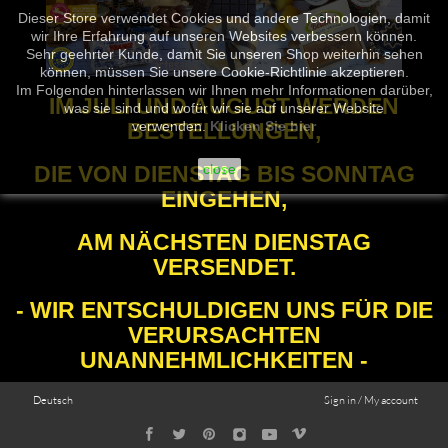
Dieser Store verwendet Cookies und andere Technologien, damit
wir Ihre Erfahrung auf unseren Websites verbessern können.
Sehr geehrter Kunde, damit Sie unseren Shop weiterhin sehen
können, müssen Sie unsere Cookie-Richtlinie akzeptieren.
Im Folgenden hinterlassen wir Ihnen mehr Informationen darüber,
IM JULI UND AUGUST WERDEN
was sie sind und wofür wir sie auf unserer Website
BESTELLUNGEN,
verwenden.
Klicken Sie hier
DIE VON DIENSTAG BIS SONNTAG
close
EINGEHEN,
AM NÄCHSTEN DIENSTAG
VERSENDET.
- WIR ENTSCHULDIGEN UNS FÜR DIE
VERURSACHTEN
UNANNEHMLICHKEITEN -
Deutsch
Sign in / My account