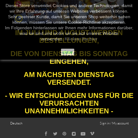
Dieser Store verwendet Cookies und andere Technologien, damit
wir Ihre Erfahrung auf unseren Websites verbessern können.
Sehr geehrter Kunde, damit Sie unseren Shop weiterhin sehen
können, müssen Sie unsere Cookie-Richtlinie akzeptieren.
Im Folgenden hinterlassen wir Ihnen mehr Informationen darüber,
IM JULI UND AUGUST WERDEN
was sie sind und wofür wir sie auf unserer Website
BESTELLUNGEN,
verwenden.
Klicken Sie hier
DIE VON DIENSTAG BIS SONNTAG
close
EINGEHEN,
AM NÄCHSTEN DIENSTAG
VERSENDET.
- WIR ENTSCHULDIGEN UNS FÜR DIE
VERURSACHTEN
UNANNEHMLICHKEITEN -
Deutsch
Sign in / My account