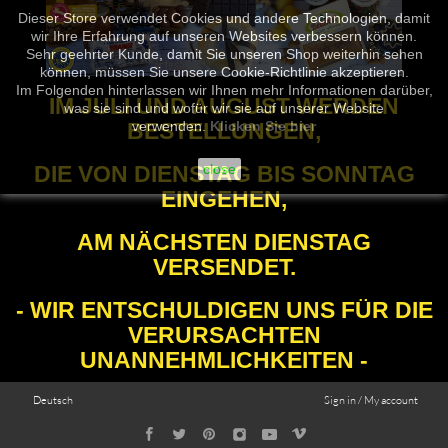
Dieser Store verwendet Cookies und andere Technologien, damit
wir Ihre Erfahrung auf unseren Websites verbessern können.
Sehr geehrter Kunde, damit Sie unseren Shop weiterhin sehen
können, müssen Sie unsere Cookie-Richtlinie akzeptieren.
Im Folgenden hinterlassen wir Ihnen mehr Informationen darüber,
IM JULI UND AUGUST WERDEN
was sie sind und wofür wir sie auf unserer Website
BESTELLUNGEN,
verwenden.
Klicken Sie hier
DIE VON DIENSTAG BIS SONNTAG
close
EINGEHEN,
AM NÄCHSTEN DIENSTAG
VERSENDET.
- WIR ENTSCHULDIGEN UNS FÜR DIE
VERURSACHTEN
UNANNEHMLICHKEITEN -
Deutsch
Sign in / My account