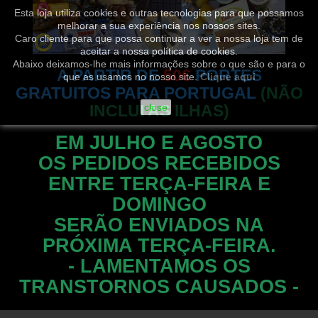
Esta loja utiliza cookies e outras tecnologias para que possamos
melhorar a sua experiência nos nossos sites.
Caro cliente para que possa continuar a ver a nossa loja tem de
aceitar a nossa política de cookies.
Abaixo deixamos-lhe mais informações sobre o que são e para o
A PARTIR DE
50€
PORTES
que as usamos no nosso site.
Clique aqui
GRATUITOS PARA PORTUGAL
(NÃO
INCLUI AS ILHAS)
close
EM JULHO E AGOSTO
OS PEDIDOS RECEBIDOS
ENTRE TERÇA-FEIRA E
DOMINGO
SERÃO ENVIADOS NA
PRÓXIMA TERÇA-FEIRA.
- LAMENTAMOS OS
TRANSTORNOS CAUSADOS -