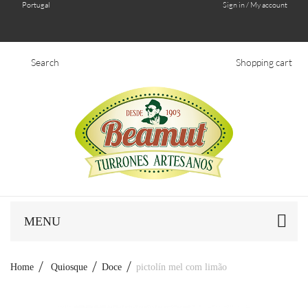
Portugal
Sign in / My account
Search
Shopping cart
MENU
Home
Quiosque
Doce
pictolín mel com limão