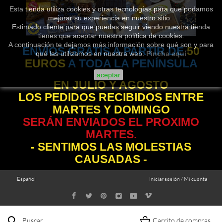
Esta tienda utiliza cookies y otras tecnologías para que podamos
mejorar su experiencia en nuestro sitio.
Estimado cliente para que puedas seguir viendo nuestra tienda
tienes que aceptar nuestra política de cookies.
A continuación te dejamos más información sobre qué son y para
ENVÍOS GRATIS A PARTIR DE
50
qué las utilizamos en nuestra web.
Pincha aquí
EUROS
A TODA LA PENÍNSULA
aceptar
EN JULIO Y AGOSTO
LOS PEDIDOS RECIBIDOS ENTRE
MARTES Y DOMINGO
SERÁN ENVIADOS EL PROXIMO
MARTES.
- SENTIMOS LAS MOLESTIAS
CAUSADAS -
Español
Iniciar sesión / Mi cuenta
Buscar
Carrito de compras