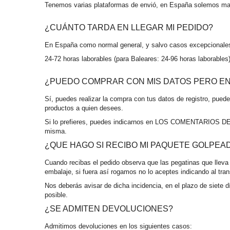
Tenemos varias plataformas de envió, en España solemos m
¿CUÁNTO TARDA EN LLEGAR MI PEDIDO?
En España como normal general, y salvo casos excepcionales
24-72 horas laborables (para Baleares: 24-96 horas laborables
¿PUEDO COMPRAR CON MIS DATOS PERO ENV
Sí, puedes realizar la compra con tus datos de registro, pued
productos a quien desees.
Si lo prefieres, puedes indicarnos en LOS COMENTARIOS DEL P
misma.
¿QUE HAGO SI RECIBO MI PAQUETE GOLPEA
Cuando recibas el pedido observa que las pegatinas que lleva
embalaje, si fuera así rogamos no lo aceptes indicando al tran
Nos deberás avisar de dicha incidencia, en el plazo de siete
posible.
¿SE ADMITEN DEVOLUCIONES?
Admitimos devoluciones en los siguientes casos: