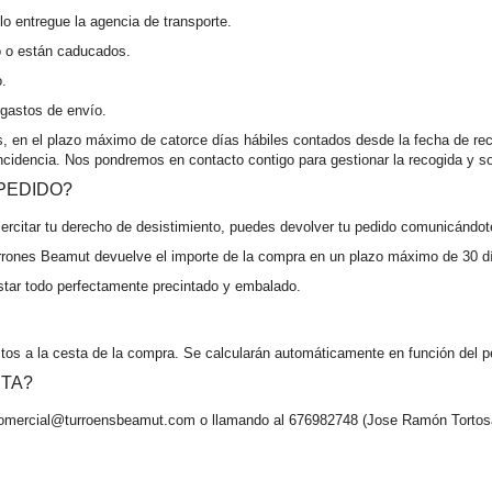
o entregue la agencia de transporte.
o o están caducados.
o.
gastos de envío.
, en el plazo máximo de catorce días hábiles contados desde la fecha de rec
cidencia. Nos pondremos en contacto contigo para gestionar la recogida y so
 PEDIDO?
jercitar tu derecho de desistimiento, puedes devolver tu pedido comunicánd
urrones Beamut devuelve el importe de la compra en un plazo máximo de 30 d
star todo perfectamente precintado y embalado.
tos a la cesta de la compra. Se calcularán automáticamente en función del p
NTA?
comercial@turroensbeamut.com o llamando al 676982748 (Jose Ramón Tortosa)