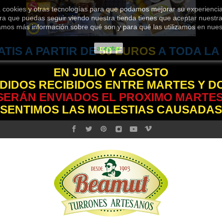
za cookies y otras tecnologías para que podamos mejorar su experiencia
ra que puedas seguir viendo nuestra tienda tienes que aceptar nuestra 
jamos más información sobre qué son y para qué las utilizamos en nue
aceptar
ATIS A PARTIR DE
50 EUROS
A TODA LA
EN JULIO Y AGOSTO
DIDOS RECIBIDOS ENTRE MARTES Y 
SERÁN ENVIADOS EL PROXIMO MARTES
 SENTIMOS LAS MOLESTIAS CAUSADAS