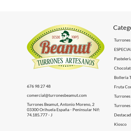
Categ
Turrones
ESPECIA
Pasteleri
Chocolat
Bolleria 
676 98 27 48
Fruta Con
comercial@turronesbeamut.com
Turrones
Turrones Beamut, Antonio Moreno, 2
Turrones 
03300 Orihuela España - Peninsular Nif:
74.185.777 - J
Destacad
Kiosco