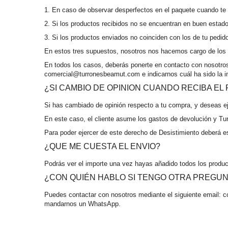
1. En caso de observar desperfectos en el paquete cuando te l
2. Si los productos recibidos no se encuentran en buen estad
3. Si los productos enviados no coinciden con los de tu pedid
En estos tres supuestos, nosotros nos hacemos cargo de los 
En todos los casos, deberás ponerte en contacto con nosotros
comercial@turronesbeamut.com e indicarnos cuál ha sido la in
¿SI CAMBIO DE OPINION CUANDO RECIBA EL
Si has cambiado de opinión respecto a tu compra, y deseas e
En este caso, el cliente asume los gastos de devolución y T
Para poder ejercer de este derecho de Desistimiento deberá e
¿QUE ME CUESTA EL ENVIO?
Podrás ver el importe una vez hayas añadido todos los produc
¿CON QUIÉN HABLO SI TENGO OTRA PREGU
Puedes contactar con nosotros mediante el siguiente email: 
mandarnos un WhatsApp.