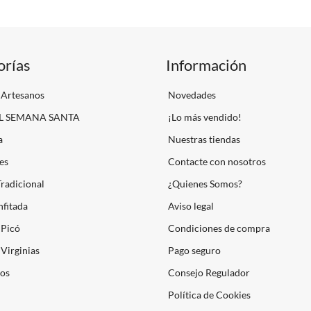
orías
Información
 Artesanos
Novedades
L SEMANA SANTA
¡Lo más vendido!
a
Nuestras tiendas
es
Contacte con nosotros
Tradicional
¿Quienes Somos?
fitada
Aviso legal
 Picó
Condiciones de compra
Virginias
Pago seguro
os
Consejo Regulador
Política de Cookies