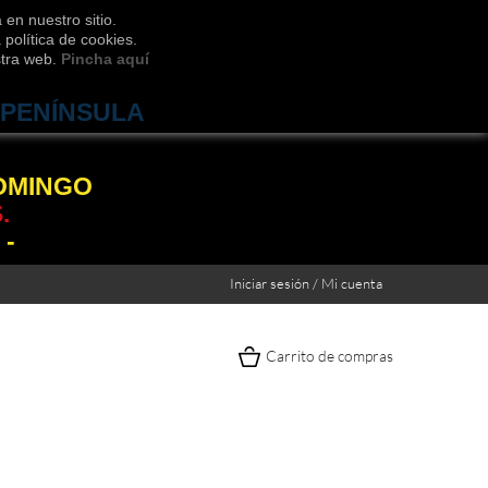
 en nuestro sitio.
política de cookies.
stra web.
Pincha aquí
 PENÍNSULA
DOMINGO
.
 -
Iniciar sesión / Mi cuenta
Carrito de compras