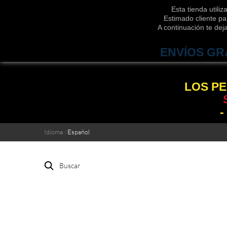
Esta tienda utili
Estimado cliente pa
A continuación te de
ENVÍOS GR
LOS PE
-
Idioma :
Español
Buscar