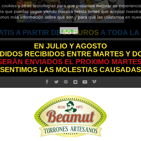
za cookies y otras tecnologías para que podamos mejorar su experiencia
ra que puedas seguir viendo nuestra tienda tienes que aceptar nuestra 
jamos más información sobre qué son y para qué las utilizamos en nue
aceptar
ATIS A PARTIR DE
50 EUROS
A TODA LA
EN JULIO Y AGOSTO
DIDOS RECIBIDOS ENTRE MARTES Y 
SERÁN ENVIADOS EL PROXIMO MARTES
 SENTIMOS LAS MOLESTIAS CAUSADAS