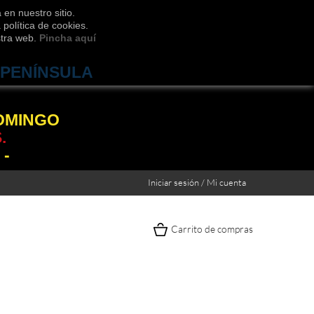
 en nuestro sitio.
política de cookies.
stra web.
Pincha aquí
 PENÍNSULA
DOMINGO
.
 -
Iniciar sesión / Mi cuenta
Carrito de compras