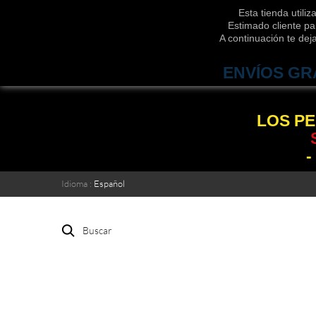
Esta tienda utili
Estimado cliente pa
A continuación te de
ENVÍOS GR
LOS PE
-
Idioma :
Español
Buscar