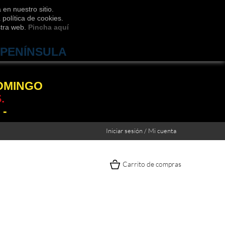
 en nuestro sitio.
política de cookies.
stra web.
Pincha aquí
 PENÍNSULA
DOMINGO
.
 -
Iniciar sesión / Mi cuenta
Carrito de compras