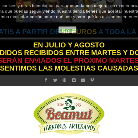
za cookies y otras tecnologías para que podamos mejorar su experiencia
ra que puedas seguir viendo nuestra tienda tienes que aceptar nuestra 
jamos más información sobre qué son y para qué las utilizamos en nue
aceptar
ATIS A PARTIR DE
50 EUROS
A TODA LA
EN JULIO Y AGOSTO
DIDOS RECIBIDOS ENTRE MARTES Y 
SERÁN ENVIADOS EL PROXIMO MARTES
 SENTIMOS LAS MOLESTIAS CAUSADAS