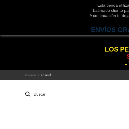
Esta tienda utili
Estimado cliente pa
A continuación te de
ENVÍOS GR
LOS PE
-
Idioma :
Español
Buscar