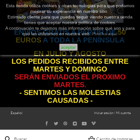
Esta tienda utiliza cookies y otras tecnologías para que podamos
mejorar su experiencia en nuestro sitio.
Estimado cliente para que puedas seguir viendo nuestra tienda
tienes que aceptar nuestra política de cookies.
A continuación te dejamos más información sobre qué son y para
ENVÍOS GRATIS A PARTIR DE
50
qué las utilizamos en nuestra web.
Pincha aquí
EUROS
A TODA LA PENÍNSULA
aceptar
EN JULIO Y AGOSTO
LOS PEDIDOS RECIBIDOS ENTRE
MARTES Y DOMINGO
SERÁN ENVIADOS EL PROXIMO
MARTES.
- SENTIMOS LAS MOLESTIAS
CAUSADAS -
Español
Iniciar sesión / Mi cuenta
Buscar
Carrito de compras