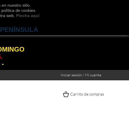
 en nuestro sitio.
política de cookies.
stra web.
Pincha aquí
 PENÍNSULA
DOMINGO
.
 -
Iniciar sesión / Mi cuenta
Carrito de compras