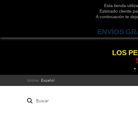
Esta tienda utili
Estimado cliente pa
A continuación te de
ENVÍOS GR
LOS PE
-
Idioma :
Español
Buscar