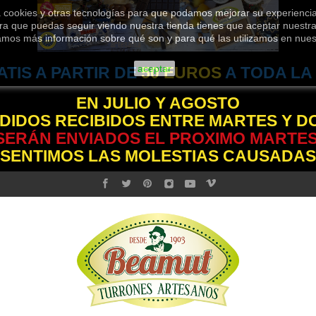
za cookies y otras tecnologías para que podamos mejorar su experiencia
ra que puedas seguir viendo nuestra tienda tienes que aceptar nuestra 
jamos más información sobre qué son y para qué las utilizamos en nue
aceptar
ATIS A PARTIR DE
50 EUROS
A TODA LA
EN JULIO Y AGOSTO
DIDOS RECIBIDOS ENTRE MARTES Y 
SERÁN ENVIADOS EL PROXIMO MARTES
 SENTIMOS LAS MOLESTIAS CAUSADAS