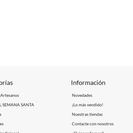
orías
Información
 Artesanos
Novedades
L SEMANA SANTA
¡Lo más vendido!
a
Nuestras tiendas
es
Contacte con nosotros