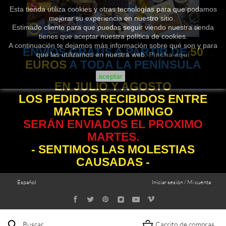
Esta tienda utiliza cookies y otras tecnologías para que podamos
mejorar su experiencia en nuestro sitio.
Estimado cliente para que puedas seguir viendo nuestra tienda
tienes que aceptar nuestra política de cookies.
A continuación te dejamos más información sobre qué son y para
ENVÍOS GRATIS A PARTIR DE
50
qué las utilizamos en nuestra web.
Pincha aquí
EUROS
A TODA LA PENÍNSULA
aceptar
EN JULIO Y AGOSTO
LOS PEDIDOS RECIBIDOS ENTRE
MARTES Y DOMINGO
SERÁN ENVIADOS EL PROXIMO
MARTES.
- SENTIMOS LAS MOLESTIAS
CAUSADAS -
Español
Iniciar sesión / Mi cuenta
Buscar
Carrito de compras