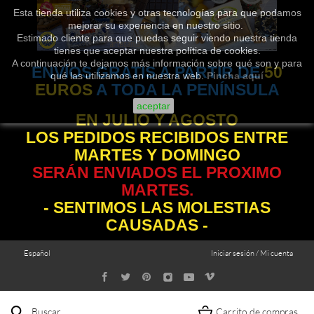
Esta tienda utiliza cookies y otras tecnologías para que podamos
mejorar su experiencia en nuestro sitio.
Estimado cliente para que puedas seguir viendo nuestra tienda
tienes que aceptar nuestra política de cookies.
A continuación te dejamos más información sobre qué son y para
ENVÍOS GRATIS A PARTIR DE
50
qué las utilizamos en nuestra web.
Pincha aquí
EUROS
A TODA LA PENÍNSULA
aceptar
EN JULIO Y AGOSTO
LOS PEDIDOS RECIBIDOS ENTRE
MARTES Y DOMINGO
SERÁN ENVIADOS EL PROXIMO
MARTES.
- SENTIMOS LAS MOLESTIAS
CAUSADAS -
Español
Iniciar sesión / Mi cuenta
Buscar
Carrito de compras