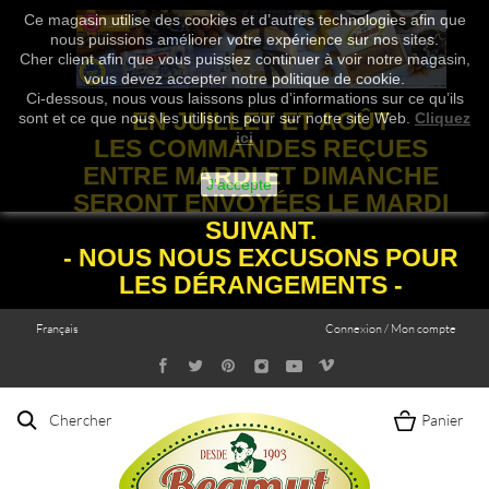
Ce magasin utilise des cookies et d’autres technologies afin que
nous puissions améliorer votre expérience sur nos sites.
Cher client afin que vous puissiez continuer à voir notre magasin,
vous devez accepter notre politique de cookie.
Ci-dessous, nous vous laissons plus d’informations sur ce qu’ils
EN JUILLET ET AOÛT
sont et ce que nous les utilisons pour sur notre site Web.
Cliquez
ici
LES COMMANDES REÇUES
ENTRE MARDI ET DIMANCHE
J'accepte
SERONT ENVOYÉES LE MARDI
SUIVANT.
- NOUS NOUS EXCUSONS POUR
LES DÉRANGEMENTS -
Français
Connexion / Mon compte
Chercher
Panier