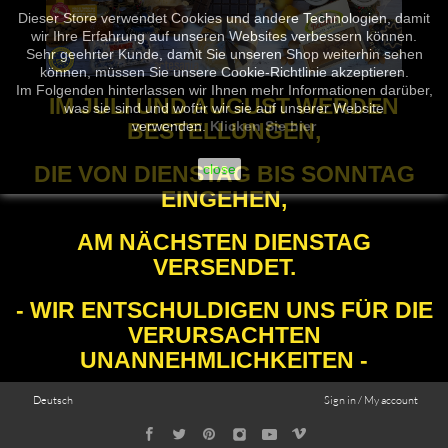
Dieser Store verwendet Cookies und andere Technologien, damit
wir Ihre Erfahrung auf unseren Websites verbessern können.
Sehr geehrter Kunde, damit Sie unseren Shop weiterhin sehen
können, müssen Sie unsere Cookie-Richtlinie akzeptieren.
Im Folgenden hinterlassen wir Ihnen mehr Informationen darüber,
IM JULI UND AUGUST WERDEN
was sie sind und wofür wir sie auf unserer Website
BESTELLUNGEN,
verwenden.
Klicken Sie hier
DIE VON DIENSTAG BIS SONNTAG
close
EINGEHEN,
AM NÄCHSTEN DIENSTAG
VERSENDET.
- WIR ENTSCHULDIGEN UNS FÜR DIE
VERURSACHTEN
UNANNEHMLICHKEITEN -
Deutsch
Sign in / My account