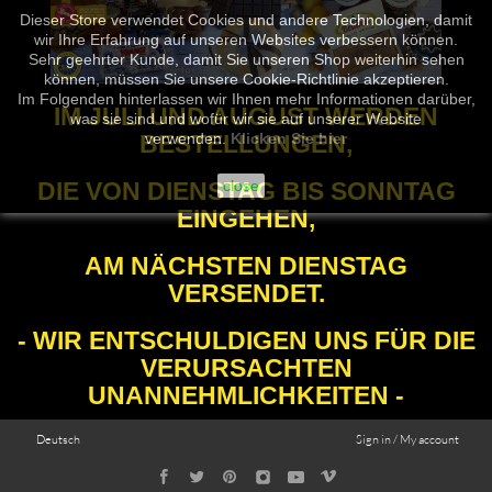
Dieser Store verwendet Cookies und andere Technologien, damit
wir Ihre Erfahrung auf unseren Websites verbessern können.
Sehr geehrter Kunde, damit Sie unseren Shop weiterhin sehen
können, müssen Sie unsere Cookie-Richtlinie akzeptieren.
Im Folgenden hinterlassen wir Ihnen mehr Informationen darüber,
IM JULI UND AUGUST WERDEN
was sie sind und wofür wir sie auf unserer Website
BESTELLUNGEN,
verwenden.
Klicken Sie hier
DIE VON DIENSTAG BIS SONNTAG
close
EINGEHEN,
AM NÄCHSTEN DIENSTAG
VERSENDET.
- WIR ENTSCHULDIGEN UNS FÜR DIE
VERURSACHTEN
UNANNEHMLICHKEITEN -
Deutsch
Sign in / My account