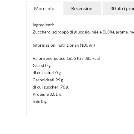
More info
Recensioni
30 altri pro
Ingredienti:
Zucchero, sciroppo di glucosio, miele (0,3%), aroma, m
Informazioni nutrizionali (100 gr.)
Valore energetico 1635 Kj / 385 kcal
Grassi 0 g.
di cui saturi 0 g.
Carboidrati 96 g.
di cui zuccheri 76 g.
Proteine 0,01 g.
Sale 0 g.