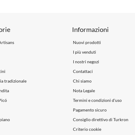
orie
Informazioni
rtisans
Nuovi prodotti
I più venduti
I nostri negozi
ini
Contattaci
ia tradizionale
Chi siamo
ndita
Nota Legale
Picó
Termini e condizioni d'uso
Pagamento sicuro
piano
Consiglio direttivo di Turkron
Criterio cookie