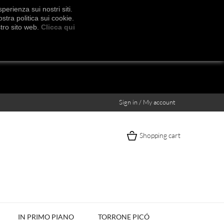
erienza sui nostri siti.
stra politica sui cookie.
stro sito web.
Clicca qui
Sign in / My account
Shopping cart
IN PRIMO PIANO
TORRONE PICÓ