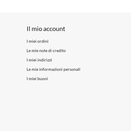
Il mio account
I miei ordini
Le mie note di credito
I miei indirizzi
Le mie informazioni personali
I miei buoni