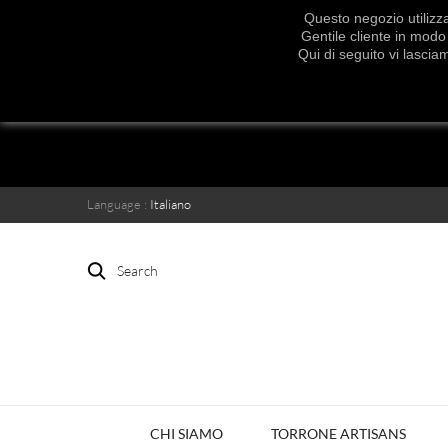
Questo negozio utilizza
Gentile cliente in modo 
Qui di seguito vi lascia
Language :
Italiano
Search
CHI SIAMO
TORRONE ARTISANS