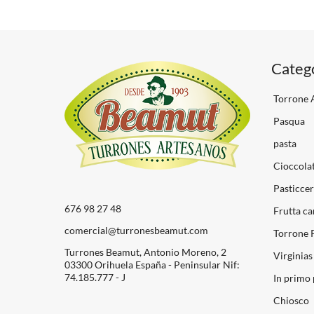
Categ
Torrone A
Pasqua
pasta
Cioccolat
Pasticcer
676 98 27 48
Frutta ca
comercial@turronesbeamut.com
Torrone 
Turrones Beamut, Antonio Moreno, 2
Virginias
03300 Orihuela España - Peninsular Nif:
74.185.777 - J
In primo 
Chiosco