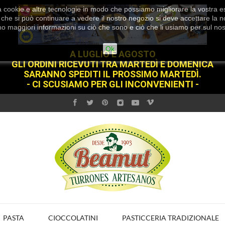
 cookie e altre tecnologie in modo che possiamo migliorare la vostra esp
che si può continuare a vedere il nostro negozio si deve accettare la no
mo maggiori informazioni su ciò che sono e ciò che li usiamo per sul no
Ok
A LUGLIO E AGOSTO
GLI ORDINI RICEVUTI TRA MARTEDÌ E DOMENICA
SARANNO SPEDITI IL PROSSIMO MARTEDÌ.
- CI SCUSIAMO PER GLI INCONVENIENTI -
PASTA
CIOCCOLATINI
PASTICCERIA TRADIZIONALE