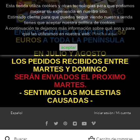
Esta tienda utiliza cookies y otras tecnologías para que podamos
mejorar su experiencia en nuestro sitio.
Estimado cliente para que puedas seguir viendo nuestra tienda
tienes que aceptar nuestra política de cookies.
A continuación te dejamos más información sobre qué son y para
ENVÍOS GRATIS A PARTIR DE
50
qué las utilizamos en nuestra web.
Pincha aquí
EUROS
A TODA LA PENÍNSULA
aceptar
EN JULIO Y AGOSTO
LOS PEDIDOS RECIBIDOS ENTRE
MARTES Y DOMINGO
SERÁN ENVIADOS EL PROXIMO
MARTES.
- SENTIMOS LAS MOLESTIAS
CAUSADAS -
Español
Iniciar sesión / Mi cuenta
Buscar
Carrito de compras