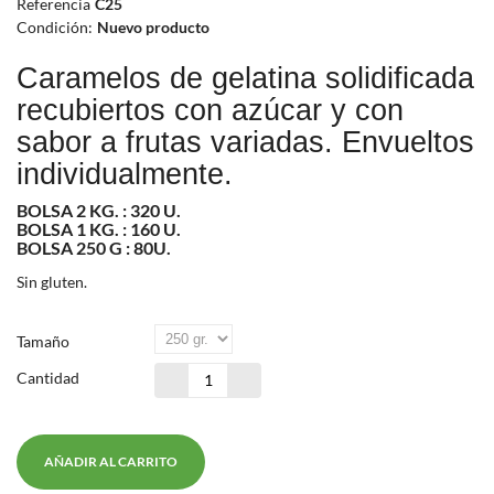
Referencia
C25
Condición:
Nuevo producto
Caramelos de gelatina solidificada
recubiertos con azúcar y con
sabor a frutas variadas. Envueltos
individualmente.
BOLSA 2 KG. : 320 U.
BOLSA 1 KG. : 160 U.
BOLSA 250 G : 80U.
Sin gluten.
Tamaño
Cantidad
AÑADIR AL CARRITO