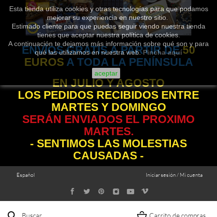
Esta tienda utiliza cookies y otras tecnologías para que podamos
mejorar su experiencia en nuestro sitio.
Estimado cliente para que puedas seguir viendo nuestra tienda
tienes que aceptar nuestra política de cookies.
A continuación te dejamos más información sobre qué son y para
ENVÍOS GRATIS A PARTIR DE
50
qué las utilizamos en nuestra web.
Pincha aquí
EUROS
A TODA LA PENÍNSULA
aceptar
EN JULIO Y AGOSTO
LOS PEDIDOS RECIBIDOS ENTRE
MARTES Y DOMINGO
SERÁN ENVIADOS EL PROXIMO
MARTES.
- SENTIMOS LAS MOLESTIAS
CAUSADAS -
Español
Iniciar sesión / Mi cuenta
Buscar
Carrito de compras