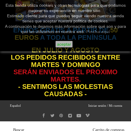
Esta tienda utiliza cookies y otras tecnologías para que podamos
mejorar su experiencia en nuestro sitio.
Estimado cliente para que puedas seguir viendo nuestra tienda
tienes que aceptar nuestra política de cookies.
A continuación te dejamos más información sobre qué son y para
ENVÍOS GRATIS A PARTIR DE
50
qué las utilizamos en nuestra web.
Pincha aquí
EUROS
A TODA LA PENÍNSULA
aceptar
EN JULIO Y AGOSTO
LOS PEDIDOS RECIBIDOS ENTRE
MARTES Y DOMINGO
SERÁN ENVIADOS EL PROXIMO
MARTES.
- SENTIMOS LAS MOLESTIAS
CAUSADAS -
Español
Iniciar sesión / Mi cuenta
Buscar
Carrito de compras