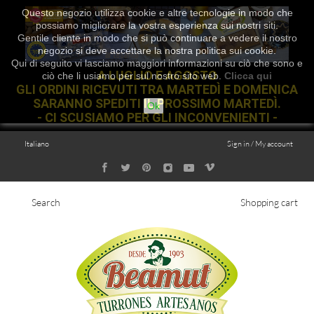
Questo negozio utilizza cookie e altre tecnologie in modo che
possiamo migliorare la vostra esperienza sui nostri siti.
Gentile cliente in modo che si può continuare a vedere il nostro
negozio si deve accettare la nostra politica sui cookie.
Qui di seguito vi lasciamo maggiori informazioni su ciò che sono e
A LUGLIO E AGOSTO
ciò che li usiamo per sul nostro sito web.
Clicca qui
GLI ORDINI RICEVUTI TRA MARTEDÌ E DOMENICA
SARANNO SPEDITI IL PROSSIMO MARTEDÌ.
Ok
- CI SCUSIAMO PER GLI INCONVENIENTI -
Italiano
Sign in / My account
Search
Shopping cart