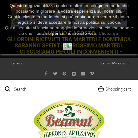
Questo negozio utilizza cookie e altre tecnologie in modo che
possiamo migliorare la vostra esperienza sui nostri siti.
Gentile cliente in modo che si può continuare a vedere il nostro
negozio si deve accettare la nostra politica sui cookie.
Qui di seguito vi lasciamo maggiori informazioni su ciò che sono e
A LUGLIO E AGOSTO
ciò che li usiamo per sul nostro sito web.
Clicca qui
GLI ORDINI RICEVUTI TRA MARTEDÌ E DOMENICA
SARANNO SPEDITI IL PROSSIMO MARTEDÌ.
Ok
- CI SCUSIAMO PER GLI INCONVENIENTI -
Italiano
Sign in / My account
Search
Shopping cart