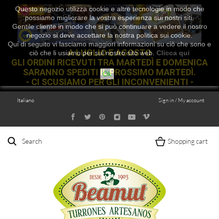
Questo negozio utilizza cookie e altre tecnologie in modo che
possiamo migliorare la vostra esperienza sui nostri siti.
Gentile cliente in modo che si può continuare a vedere il nostro
negozio si deve accettare la nostra politica sui cookie.
Qui di seguito vi lasciamo maggiori informazioni su ciò che sono e
A LUGLIO E AGOSTO
ciò che li usiamo per sul nostro sito web.
Clicca qui
GLI ORDINI RICEVUTI TRA MARTEDÌ E DOMENICA
SARANNO SPEDITI IL PROSSIMO MARTEDÌ.
Ok
- CI SCUSIAMO PER GLI INCONVENIENTI -
Italiano
Sign in / My account
Search
Shopping cart