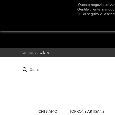
Questo negozio utilizza
Gentile cliente in modo 
Qui di seguito vi lascia
Language :
Italiano
Search
CHI SIAMO
TORRONE ARTISANS