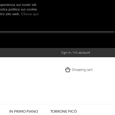
erienza sui nostri siti.
stra politica sui cookie.
stro sito web.
Clicca qui
Sign in / My account
Shopping cart
IN PRIMO PIANO
TORRONE PICÓ