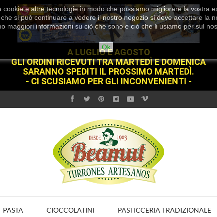
 cookie e altre tecnologie in modo che possiamo migliorare la vostra esp
che si può continuare a vedere il nostro negozio si deve accettare la no
mo maggiori informazioni su ciò che sono e ciò che li usiamo per sul no
Ok
A LUGLIO E AGOSTO
GLI ORDINI RICEVUTI TRA MARTEDÌ E DOMENICA
SARANNO SPEDITI IL PROSSIMO MARTEDÌ.
- CI SCUSIAMO PER GLI INCONVENIENTI -
PASTA
CIOCCOLATINI
PASTICCERIA TRADIZIONALE