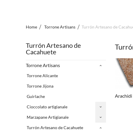
Home
Torrone Artisans
Turrón Artesano de Cacahu
Turrón Artesano de
Turró
Cacahuete
Torrone Artisans
Torrone Alicante
Torrone Jijona
Arachidi
Guirlache
Cioccolato artigianale
Marzapane Artigianale
Turrón Artesano de Cacahuete