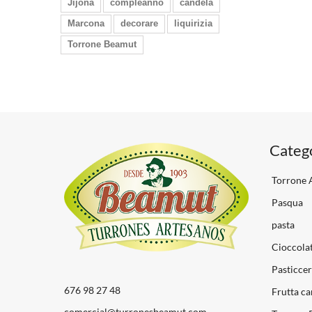
Jijona
compleanno
candela
Marcona
decorare
liquirizia
Torrone Beamut
Categ
Torrone A
Pasqua
pasta
Cioccolat
Pasticcer
676 98 27 48
Frutta ca
comercial@turronesbeamut.com