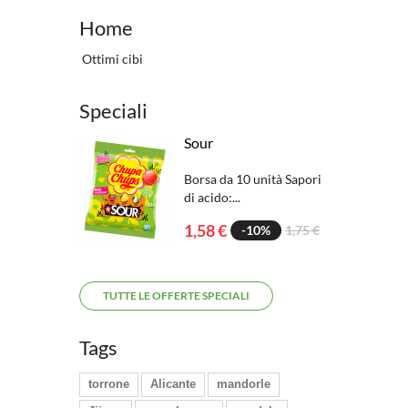
Home
Ottimi cibi
Speciali
Sour
Borsa da 10 unità Sapori
di acido:...
1,58 €
-10%
1,75 €
TUTTE LE OFFERTE SPECIALI
Tags
torrone
Alicante
mandorle