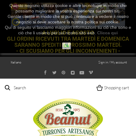
Questo negozio utilizza cookie e altre tecnologie in modo che
possiamo migliorare la vostra esperienza sui nostri siti.
Gentile cliente in modo che si può continuare a vedere il nostro
negozio si deve accettare la nostra politica sui cookie.
Qui di seguito vi lasciamo maggiori informazioni su ciò che sono e
A LUGLIO E AGOSTO
ciò che li usiamo per sul nostro sito web.
Clicca qui
GLI ORDINI RICEVUTI TRA MARTEDÌ E DOMENICA
SARANNO SPEDITI IL PROSSIMO MARTEDÌ.
Ok
- CI SCUSIAMO PER GLI INCONVENIENTI -
Italiano
Sign in / My account
Search
Shopping cart