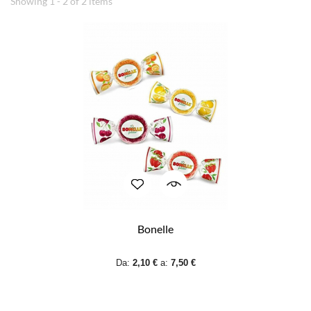
Showing 1 - 2 of 2 items
Bonelle
Da:
2,10 €
a:
7,50 €