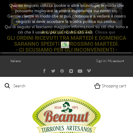
Questo negozio utilizza cookie e altre tecnologie in modo che
possiamo migliorare la vostra esperienza sui nostri siti.
Gentile cliente in modo che si può continuare a vedere il nostro
negozio si deve accettare la nostra politica sui cookie.
Qui di seguito vi lasciamo maggiori informazioni su ciò che sono e
A LUGLIO E AGOSTO
ciò che li usiamo per sul nostro sito web.
Clicca qui
GLI ORDINI RICEVUTI TRA MARTEDÌ E DOMENICA
SARANNO SPEDITI IL PROSSIMO MARTEDÌ.
Ok
- CI SCUSIAMO PER GLI INCONVENIENTI -
Italiano
Sign in / My account
Search
Shopping cart