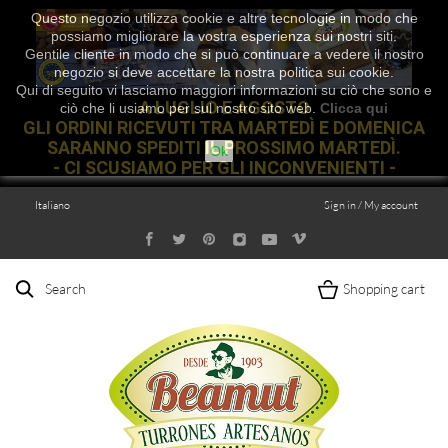
Questo negozio utilizza cookie e altre tecnologie in modo che
possiamo migliorare la vostra esperienza sui nostri siti.
Gentile cliente in modo che si può continuare a vedere il nostro
negozio si deve accettare la nostra politica sui cookie.
Qui di seguito vi lasciamo maggiori informazioni su ciò che sono e
A LUGLIO E AGOSTO
ciò che li usiamo per sul nostro sito web.
Clicca qui
GLI ORDINI RICEVUTI TRA MARTEDÌ E DOMENICA
SARANNO SPEDITI IL PROSSIMO MARTEDÌ.
Ok
- CI SCUSIAMO PER GLI INCONVENIENTI -
Italiano
Sign in / My account
Search
Shopping cart