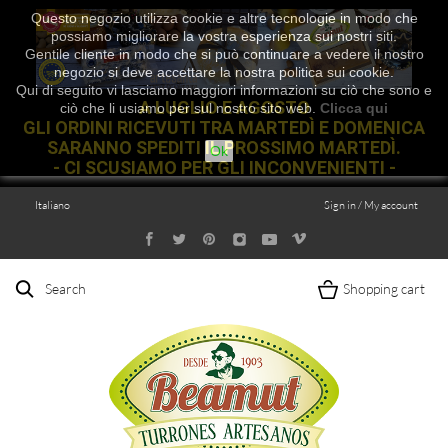
Questo negozio utilizza cookie e altre tecnologie in modo che
possiamo migliorare la vostra esperienza sui nostri siti.
Gentile cliente in modo che si può continuare a vedere il nostro
negozio si deve accettare la nostra politica sui cookie.
Qui di seguito vi lasciamo maggiori informazioni su ciò che sono e
A LUGLIO E AGOSTO
ciò che li usiamo per sul nostro sito web.
Clicca qui
GLI ORDINI RICEVUTI TRA MARTEDÌ E DOMENICA
SARANNO SPEDITI IL PROSSIMO MARTEDÌ.
Ok
- CI SCUSIAMO PER GLI INCONVENIENTI -
Italiano
Sign in / My account
Search
Shopping cart