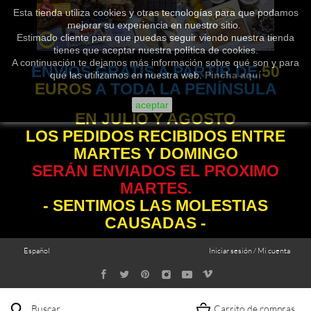
Esta tienda utiliza cookies y otras tecnologías para que podamos
mejorar su experiencia en nuestro sitio.
Estimado cliente para que puedas seguir viendo nuestra tienda
tienes que aceptar nuestra política de cookies.
A continuación te dejamos más información sobre qué son y para
ENVÍOS GRATIS A PARTIR DE
50
qué las utilizamos en nuestra web.
Pincha aquí
EUROS
A TODA LA PENÍNSULA
aceptar
EN JULIO Y AGOSTO
LOS PEDIDOS RECIBIDOS ENTRE
MARTES Y DOMINGO
SERÁN ENVIADOS EL PROXIMO
MARTES.
- SENTIMOS LAS MOLESTIAS
CAUSADAS -
Español
Iniciar sesión / Mi cuenta
Buscar
Carrito de compras