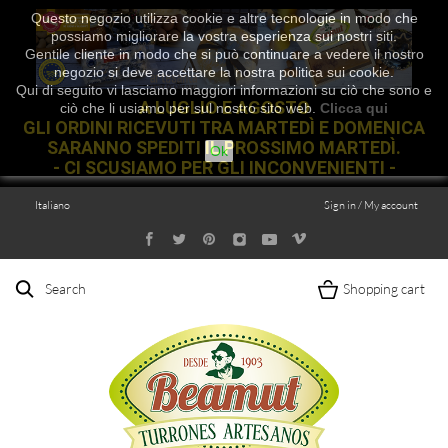
Questo negozio utilizza cookie e altre tecnologie in modo che
possiamo migliorare la vostra esperienza sui nostri siti.
Gentile cliente in modo che si può continuare a vedere il nostro
negozio si deve accettare la nostra politica sui cookie.
Qui di seguito vi lasciamo maggiori informazioni su ciò che sono e
A LUGLIO E AGOSTO
ciò che li usiamo per sul nostro sito web.
Clicca qui
GLI ORDINI RICEVUTI TRA MARTEDÌ E DOMENICA
SARANNO SPEDITI IL PROSSIMO MARTEDÌ.
Ok
- CI SCUSIAMO PER GLI INCONVENIENTI -
Italiano
Sign in / My account
Search
Shopping cart