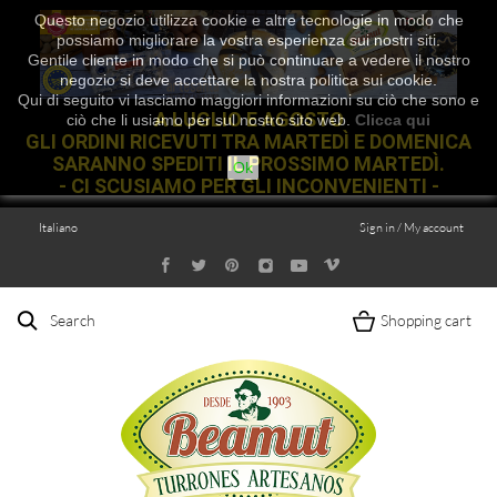
Questo negozio utilizza cookie e altre tecnologie in modo che
possiamo migliorare la vostra esperienza sui nostri siti.
Gentile cliente in modo che si può continuare a vedere il nostro
negozio si deve accettare la nostra politica sui cookie.
Qui di seguito vi lasciamo maggiori informazioni su ciò che sono e
A LUGLIO E AGOSTO
ciò che li usiamo per sul nostro sito web.
Clicca qui
GLI ORDINI RICEVUTI TRA MARTEDÌ E DOMENICA
SARANNO SPEDITI IL PROSSIMO MARTEDÌ.
Ok
- CI SCUSIAMO PER GLI INCONVENIENTI -
Italiano
Sign in / My account
Search
Shopping cart