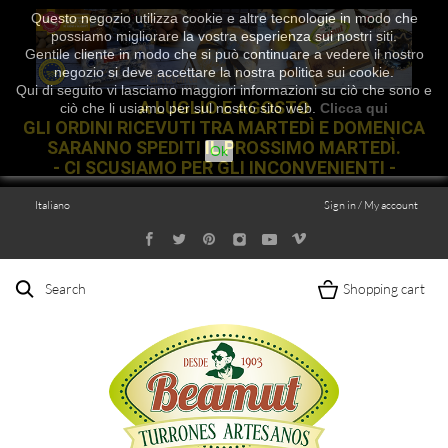
Questo negozio utilizza cookie e altre tecnologie in modo che
possiamo migliorare la vostra esperienza sui nostri siti.
Gentile cliente in modo che si può continuare a vedere il nostro
negozio si deve accettare la nostra politica sui cookie.
Qui di seguito vi lasciamo maggiori informazioni su ciò che sono e
A LUGLIO E AGOSTO
ciò che li usiamo per sul nostro sito web.
Clicca qui
GLI ORDINI RICEVUTI TRA MARTEDÌ E DOMENICA
SARANNO SPEDITI IL PROSSIMO MARTEDÌ.
Ok
- CI SCUSIAMO PER GLI INCONVENIENTI -
Italiano
Sign in / My account
Search
Shopping cart