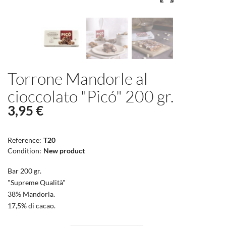
Torrone Mandorle al
cioccolato "Picó" 200 gr.
3,95 €
Reference:
T20
Condition:
New product
Bar 200 gr.
"Supreme Qualità"
38% Mandorla.
17,5% di cacao.