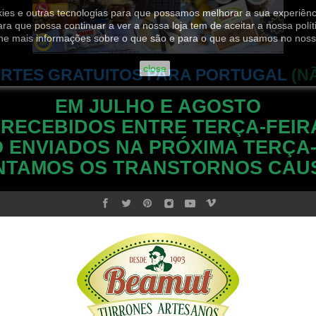
ookies e outras tecnologias para que possamos melhorar a sua experiênc
ara que possa continuar a ver a nossa loja tem de aceitar a nossa polít
he mais informações sobre o que são e para o que as usamos no noss
close
RTES GRATUITOS PARA PORTUGAL
(N
EM JULHO E AGOSTO
 RECEBIDOS ENTRE TERÇA-FEIR
 ENVIADOS NA PRÓXIMA TERÇA-
NTAMOS OS TRANSTORNOS CAU