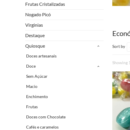
Frutas Cristalizadas
Nogado Picó
Virginias
Econ
Destaque
Quiosque
Sort by
Doces artesanais
Showing 1
Doce
Sem Açúcar
Macio
Enchimento
Frutas
Doces com Chocolate
Cafés e caramelos