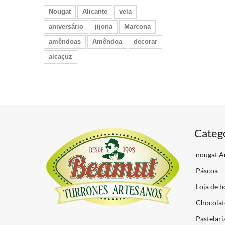
Nougat
Alicante
vela
aniversário
jijona
Marcona
amêndoas
Amêndoa
decorar
alcaçuz
Categ
nougat A
Páscoa
Loja de b
Chocolat
Pastelari