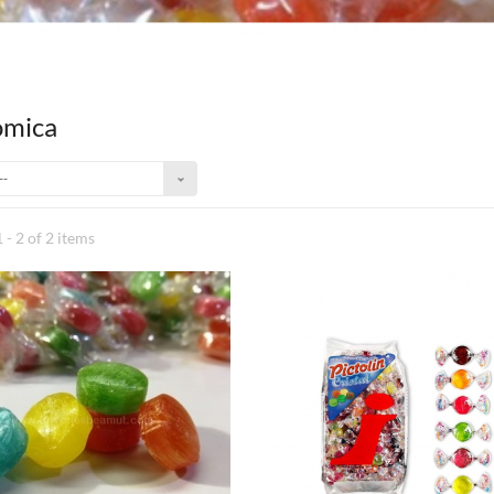
ómica
--
 - 2 of 2 items