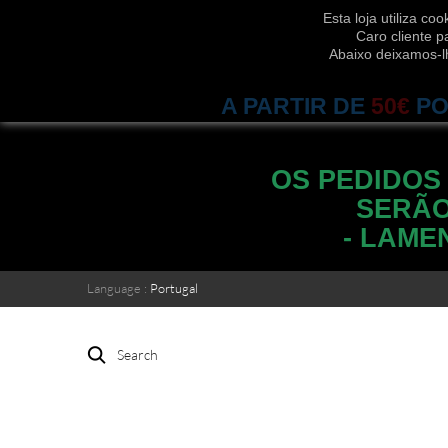
Esta loja utiliza c
Caro cliente p
Abaixo deixamos-l
A PARTIR DE
50€
PO
OS PEDIDOS
SERÃO
- LAME
Language :
Portugal
Search