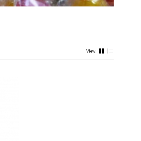
View:
List