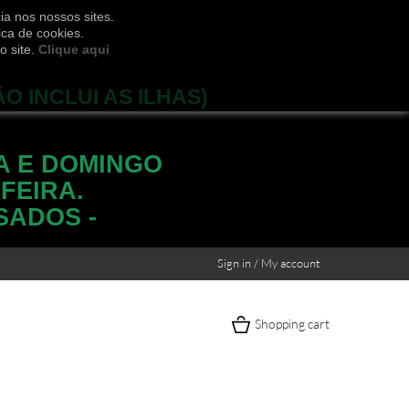
ia nos nossos sites.
ica de cookies.
o site.
Clique aqui
ÃO INCLUI AS ILHAS)
A E DOMINGO
FEIRA.
SADOS -
Sign in / My account
Shopping cart