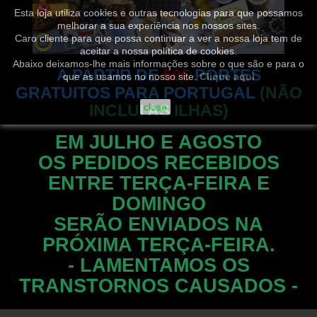
Esta loja utiliza cookies e outras tecnologias para que possamos
melhorar a sua experiência nos nossos sites.
Caro cliente para que possa continuar a ver a nossa loja tem de
aceitar a nossa política de cookies.
Abaixo deixamos-lhe mais informações sobre o que são e para o
A PARTIR DE
50€
PORTES
que as usamos no nosso site.
Clique aqui
GRATUITOS PARA PORTUGAL
(NÃO
INCLUI AS ILHAS)
close
EM JULHO E AGOSTO
OS PEDIDOS RECEBIDOS
ENTRE TERÇA-FEIRA E
DOMINGO
SERÃO ENVIADOS NA
PRÓXIMA TERÇA-FEIRA.
- LAMENTAMOS OS
TRANSTORNOS CAUSADOS -