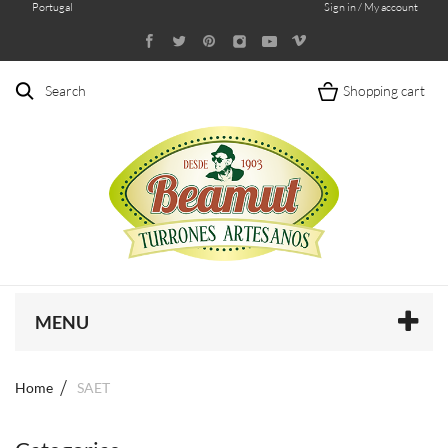
Portugal
Sign in / My account
Search
Shopping cart
MENU
Home
SAET