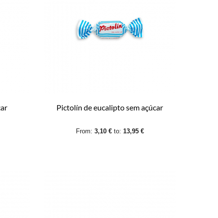
car
Pictolín de eucalipto sem açúcar
From:
3,10 €
to:
13,95 €