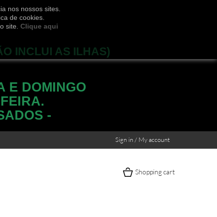
ia nos nossos sites.
ica de cookies.
o site.
Clique aqui
ÃO INCLUI AS ILHAS)
A E DOMINGO
FEIRA.
SADOS -
Sign in / My account
Shopping cart