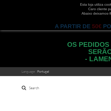
Esta loja utiliza c
Caro cliente p
Abaixo deixamos-l
A PARTIR DE
50€
PO
OS PEDIDOS
SERÃO
- LAME
Language :
Portugal
Search