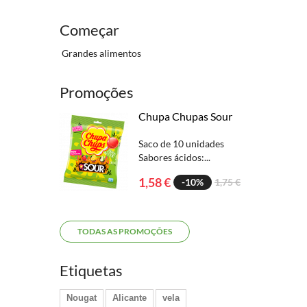
Começar
Grandes alimentos
Promoções
Chupa Chupas Sour
Saco de 10 unidades
Sabores ácidos:...
1,58 €
-10%
1,75 €
TODAS AS PROMOÇÕES
Etiquetas
Nougat
Alicante
vela