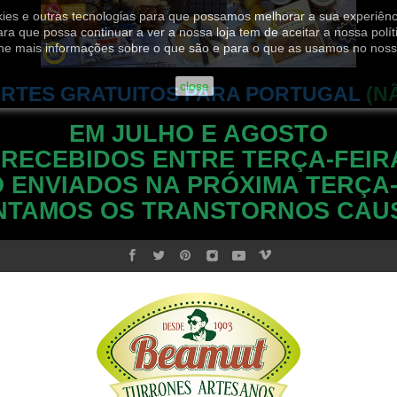
ookies e outras tecnologias para que possamos melhorar a sua experiênc
ara que possa continuar a ver a nossa loja tem de aceitar a nossa polít
he mais informações sobre o que são e para o que as usamos no noss
close
RTES GRATUITOS PARA PORTUGAL
(N
EM JULHO E AGOSTO
 RECEBIDOS ENTRE TERÇA-FEIR
 ENVIADOS NA PRÓXIMA TERÇA-
NTAMOS OS TRANSTORNOS CAU