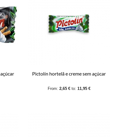
 açúcar
Pictolín hortelã e creme sem açúcar
From:
2,65 €
to:
11,95 €