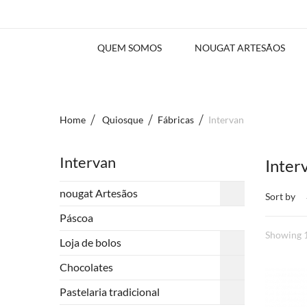
QUEM SOMOS
NOUGAT ARTESÃOS
Home
Quiosque
Fábricas
Intervan
Intervan
Inter
nougat Artesãos
Sort by
Páscoa
Showing 1
Loja de bolos
Chocolates
Pastelaria tradicional