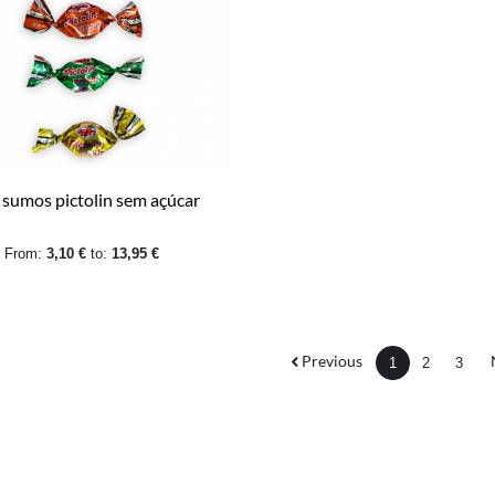
 sumos pictolin sem açúcar
From:
3,10 €
to:
13,95 €
Previous
1
2
3