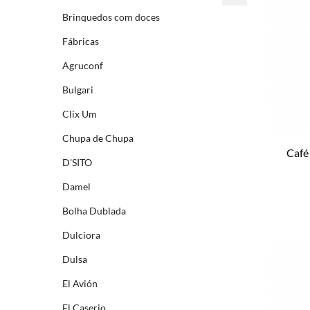
Brinquedos com doces
Fábricas
Agruconf
Bulgari
Clix Um
Chupa de Chupa
Café
D'SITO
Damel
Bolha Dublada
Dulciora
Dulsa
El Avión
El Caserio