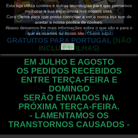
Esta loja utiliza cookies e outras tecnologias para que possamos
melhorar a sua experiência nos nossos sites.
Caro cliente para que possa continuar a ver a nossa loja tem de
aceitar a nossa política de cookies.
Abaixo deixamos-lhe mais informações sobre o que são e para o
A PARTIR DE
50€
PORTES
que as usamos no nosso site.
Clique aqui
GRATUITOS PARA PORTUGAL
(NÃO
INCLUI AS ILHAS)
close
EM JULHO E AGOSTO
OS PEDIDOS RECEBIDOS
ENTRE TERÇA-FEIRA E
DOMINGO
SERÃO ENVIADOS NA
PRÓXIMA TERÇA-FEIRA.
- LAMENTAMOS OS
TRANSTORNOS CAUSADOS -