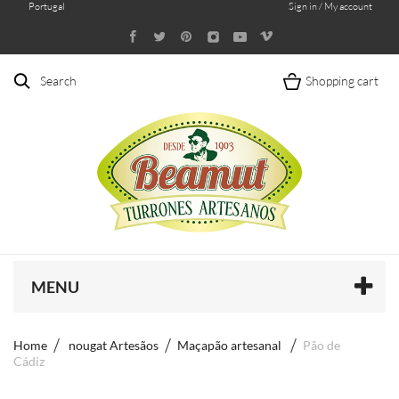
Portugal
Sign in / My account
Search
Shopping cart
MENU
Home
nougat Artesãos
Maçapão artesanal
Pão de
Cádiz