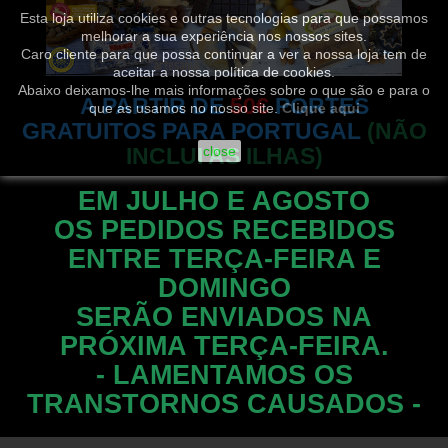
Esta loja utiliza cookies e outras tecnologias para que possamos
melhorar a sua experiência nos nossos sites.
Caro cliente para que possa continuar a ver a nossa loja tem de
aceitar a nossa política de cookies.
Abaixo deixamos-lhe mais informações sobre o que são e para o
A PARTIR DE
50€
PORTES
que as usamos no nosso site.
Clique aqui
GRATUITOS PARA PORTUGAL
(NÃO
INCLUI AS ILHAS)
close
EM JULHO E AGOSTO
OS PEDIDOS RECEBIDOS
ENTRE TERÇA-FEIRA E
DOMINGO
SERÃO ENVIADOS NA
PRÓXIMA TERÇA-FEIRA.
- LAMENTAMOS OS
TRANSTORNOS CAUSADOS -