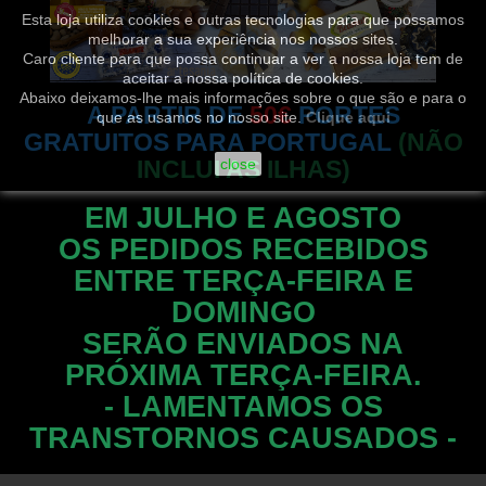
Esta loja utiliza cookies e outras tecnologias para que possamos
melhorar a sua experiência nos nossos sites.
Caro cliente para que possa continuar a ver a nossa loja tem de
aceitar a nossa política de cookies.
Abaixo deixamos-lhe mais informações sobre o que são e para o
A PARTIR DE
50€
PORTES
que as usamos no nosso site.
Clique aqui
GRATUITOS PARA PORTUGAL
(NÃO
INCLUI AS ILHAS)
close
EM JULHO E AGOSTO
OS PEDIDOS RECEBIDOS
ENTRE TERÇA-FEIRA E
DOMINGO
SERÃO ENVIADOS NA
PRÓXIMA TERÇA-FEIRA.
- LAMENTAMOS OS
TRANSTORNOS CAUSADOS -