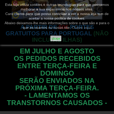
Esta loja utiliza cookies e outras tecnologias para que possamos
melhorar a sua experiência nos nossos sites.
Caro cliente para que possa continuar a ver a nossa loja tem de
aceitar a nossa política de cookies.
Abaixo deixamos-lhe mais informações sobre o que são e para o
A PARTIR DE
50€
PORTES
que as usamos no nosso site.
Clique aqui
GRATUITOS PARA PORTUGAL
(NÃO
INCLUI AS ILHAS)
close
EM JULHO E AGOSTO
OS PEDIDOS RECEBIDOS
ENTRE TERÇA-FEIRA E
DOMINGO
SERÃO ENVIADOS NA
PRÓXIMA TERÇA-FEIRA.
- LAMENTAMOS OS
TRANSTORNOS CAUSADOS -